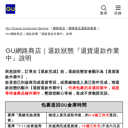
搜尋
目錄
GU Taiwan Customer Service
網路商店
網路商店退貨與換貨
GU網路商店｜退款狀態『退貨退款作業中』說明
GU網路商店｜退款狀態『退貨退款作業
中』說明
與您說明，訂單在【退款完成】前，退款狀態皆會顯示為【退貨退
款作業中】，
故若您已到超商完成退貨寄回，或黑貓物流人員已取件完成，
惟退
款狀態仍顯示【退貨退款作業中】，
代表包裹仍在退回當中，或是
等待倉庫品檢作業中
，
懇請您耐心等候，造成不便敬請見諒。
包裹退回GU倉庫時間
選擇「黑貓宅急便退
物流人員完成取件後，約
2-4
個工作天
退回。
貨」
選擇「7-11/全家超商
於超商完成退貨後，
10
個工作天
(不含六日及