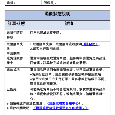
退貨」
例假日)。
退款狀態說明
訂單狀態
詳情
退貨申請待
訂單已完成退貨申請。
審核
取消訂單失
1.
取消訂單失敗，取消訂單流程說明
《請點此》
。
敗
2.
顧客自行取消退貨。
申請關閉
退貨退款作
退貨申請後生成退貨單號，顧客將申請退貨之商品退
業中
回倉庫，訂單於完成退款前皆是此狀態。
退款成功
退貨商品已退回倉庫確認無誤，並已完成退款作業。
●貨到付款訂單：請至您提供的指定帳戶確認款項
●信用卡或第三方支付訂單：因各家銀行結帳日不同，
請留意進兩期帳單。
已拒絕
可能為退貨商品不符合退貨規則，或實際退貨商品與
線上退貨申請資訊不符，致無法退貨，請聯繫客服中
心。
※ 如須確認詳細退款進度，
《請點此聯繫客服中心》
。
※ 退款相關說明：
《辦理退貨後退款需要多久的時間？》