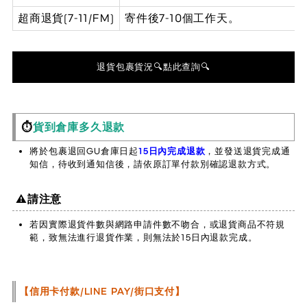
超商退貨(7-11/FM)
寄件後7-10個工作天。
退貨包裹貨況🔍點此查詢🔍
⏱️
貨到倉庫多久退款
將於包裹退回GU倉庫日起
15日內完成退款
，並發送退貨完成通
知信，待收到通知信後，請依原訂單付款別確認退款方式。
⚠️請注意
若因實際退貨件數與網路申請件數不吻合，或退貨商品不符規
範，致無法進行退貨作業，則無法於15日內退款完成。
【信用卡付款/LINE PAY/街口支付】