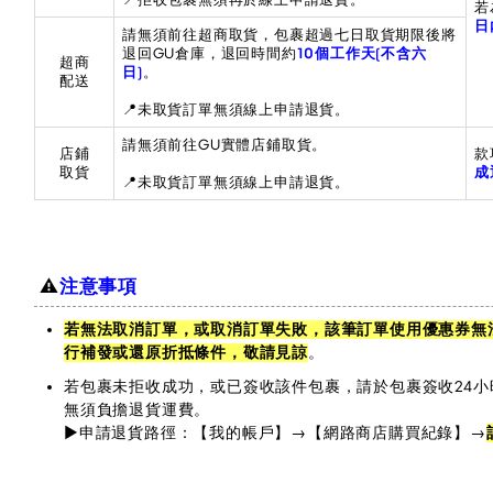
若
日
請無須前往超商取貨，包裹超過七日取貨期限後將
退回GU倉庫，退回時間約
10個工作天(不含六
超商
日)
。
配送
📍未取貨訂單無須線上申請退貨。
請無須前往GU實體店鋪取貨。
店鋪
款
取貨
成
📍未取貨訂單無須線上申請退貨。
⚠️
注意事項
若無法取消訂單，或取消訂單失敗，該筆訂單使用優惠券無
行補發或還原折抵條件，敬請見諒
。
若包裹未拒收成功，或已簽收該件包裹，請於包裹簽收24小
無須負擔退貨運費。
▶️申請退貨路徑：【我的帳戶】→【網路商店購買紀錄】→