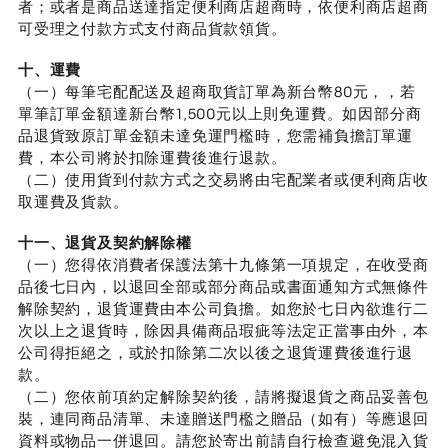
者；或者是商品送達指定便利商店超商時，依便利商店超商
可受理之付款方式支付商品貨款領貨。
十、運費
（一）每筆宅配配送及超商取貨訂單為新台幣80元，，若
單筆訂單金額達新台幣1,500元以上則免運費。如因部分商
品退貨致原訂單金額未達免運門檻時，您需補負擔訂單運
費，本公司將於扣除運費後進行退款。
（二）使用貨到付款方式之交易將由宅配業者或便利商店收
取運費及貨款。
十一、退貨及契約解除權
（一）您得依消費者保護法第十九條第一項規定，在收受商
品後七日內，以退回全部或部分商品或書面通知方式無條件
解除契約，退貨運費由本公司負擔。如您於七日內欲進行二
次以上之退貨時，除因具備商品瑕疵等法定正當事由外，本
公司得拒絕之，或於扣除第二次以後之退貨運費後進行退
款。
（二）您依前項約定解除契約後，請將擬退貨之商品妥善包
裝，連同商品清單、未達贈送門檻之贈品（如有）等應退回
資料或物品一併退回。請您於寄出前請自行檢查避免混入貨