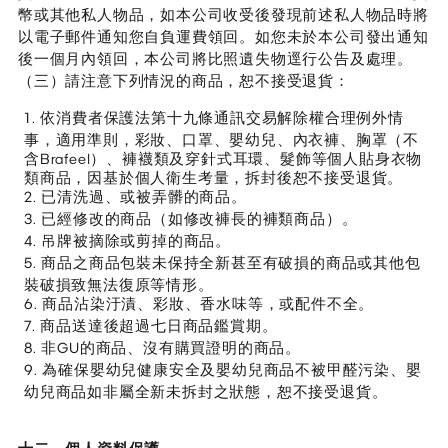
幣或其他私人物品，如本公司收受後發現前述私人物品時將
以電子郵件通知您自負運費領回。如您未於本公司發出通知
後一個月內領回，本公司將比照遺失物逕行公告及處理。
（三）請注意下列情況的商品，恕不接受退貨：
1. 依消費者保護法第十九條通訊交易解除權合理例外情
事，適用準則，彩妝、口罩、嬰幼兒、內衣褲、胸罩（不
含Brafeel）、褲襪類及穿針式耳環、髮飾等個人貼身衣物
類商品，因基於個人衛生考量，拆封後恕不接受退貨。
2. 已清洗過、或被弄髒的商品。
3. 已經修改的商品（如修改褲長的褲類商品）。
4. 吊牌被摘除或剪掉的商品。
5. 商品之商品包裝未保持全新甚至有破損的商品或其他包
裝破損致無法復原等情形。
6. 商品沾染汙漬、彩妝、香水味等，或配件不全。
7. 商品送達後超過七日商品鑑賞期。
8. 非GU的商品、沒有購買證明的商品。
9. 為確保嬰幼兒健康安全及嬰幼兒商品不被甲醛污染、嬰
幼兒商品如非屬全新未拆封之狀態，恕不接受退貨。