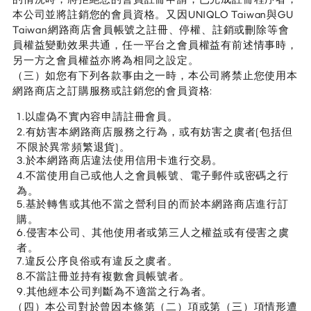
本公司並將註銷您的會員資格。又因UNIQLO Taiwan與GU
Taiwan網路商店會員帳號之註冊、停權、註銷或刪除等會
員權益變動效果共通，任一平台之會員權益有前述情事時，
另一方之會員權益亦將為相同之設定。
（三）如您有下列各款事由之一時，本公司將禁止您使用本
網路商店之訂購服務或註銷您的會員資格:
1.以虛偽不實內容申請註冊會員。
2.有妨害本網路商店服務之行為，或有妨害之虞者(包括但
不限於異常頻繁退貨)。
3.於本網路商店違法使用信用卡進行交易。
4.不當使用自己或他人之會員帳號、電子郵件或密碼之行
為。
5.基於轉售或其他不當之營利目的而於本網路商店進行訂
購。
6.侵害本公司、其他使用者或第三人之權益或有侵害之虞
者。
7.違反公序良俗或有違反之虞者。
8.不當註冊並持有複數會員帳號者。
9.其他經本公司判斷為不適當之行為者。
（四）本公司對於曾因本條第（二）項或第（三）項情形遭