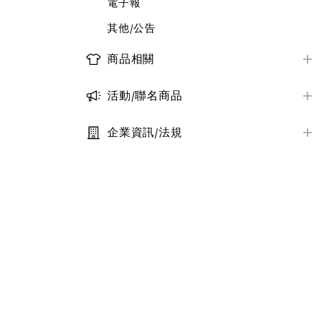
電子報
其他/公告
商品相關
商品資訊/尺寸
活動/聯名商品
商品庫存查詢
近期活動資訊
大宗採購服務
企業資訊/法規
聯名系列商品一覽
定型化契約條款
其他/公告
其他/公告
隱私權保護政策
社會責任與永續
其他/公告