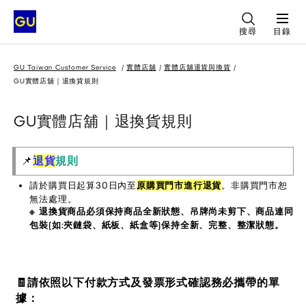
搜尋
目錄
GU Taiwan Customer Service
實體店舖
實體店舖退貨與換貨
GU實體店舖｜退換貨規則
GU實體店舖｜退換貨規則
📌
退貨
規則
請於購買日起算30日內至
原購買門市進行退貨
。非購買門市恕
無法處理。
※ 退換貨商品必須保持商品全新狀態、吊牌尚未剪下、商品連同
包裝(如:夾鏈袋、紙板、紙盒等)保持全新、完整、整潔狀態。
🧾請依照以下付款方式及發票形式確認務必攜帶的單
據：