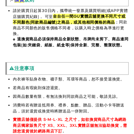
請於購買日起算30日內，攜帶統一發票及購買明細(或APP實體
全台任一間GU實體店舖更換不同尺寸或
店舖購買紀錄)， 可至
；同款
不同顏色(同款商品編號)之商品，或其他相同價格的商品
商品不同顏色的販售價格不同者，以購入時之價格為準進行更
換。
※ 退換貨商品必須保持商品全新狀態、吊牌尚未剪下、商品連同
包裝(如:夾鏈袋、紙板、紙盒等)保持全新、完整、整潔狀態。
⚠️注意事項
內衣褲等貼身衣物、襪子類、耳環等商品，恕不接受退換貨。
若商品有瑕疵則保證退貨。
因商品數量有限，有無法換到同款商品之可能，敬請見諒。
消費時若有贈送抵用券、禮券、點數、贈品、活動小卡等贈送
品，須於退貨或換貨時將贈送品一併附回。
實體店舖僅提供 S-M-L-XL 之尺寸，如欲換貨商品尺寸為網路
商店獨家販售尺寸 XS、XXL、3XL實體店舖無法協助換貨，需
。
請您退貨後於網路商店下訂