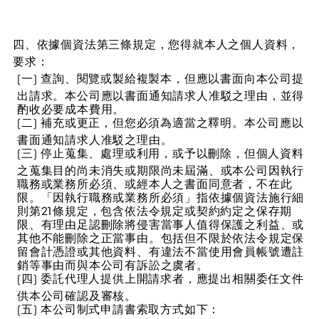
四、依據個資法第三條規定，您得就本人之個人資料，
要求：
(一) 查詢、閱覽或製給複製本，但應以書面向本公司提
出請求。本公司應以書面通知請求人准駁之理由，並得
酌收必要成本費用。
(二) 補充或更正，但您必須為適當之釋明。本公司應以
書面通知請求人准駁之理由。
(三) 停止蒐集、處理或利用，或予以刪除，但個人資料
之蒐集目的尚未消失或期限尚未屆滿、或本公司因執行
職務或業務所必須、或經本人之書面同意者，不在此
限。「因執行職務或業務所必須」指依據個資法施行細
則第21條規定，包含依法令規定或契約約定之保存期
限、有理由足認刪除將侵害當事人值得保護之利益、或
其他不能刪除之正當事由。包括但不限於依法令規定保
留會計憑證或其他資料、有違法不當使用會員帳號遭註
銷等事由而與本公司有訴訟之虞者。
(四) 委託代理人提供上開請求者，應提出相關委任文件
供本公司確認及審核。
(五) 本公司制式申請書索取方式如下：