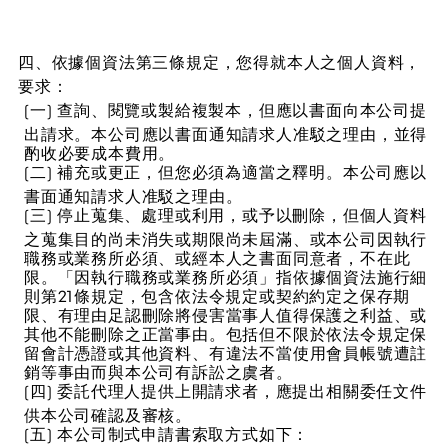
四、依據個資法第三條規定，您得就本人之個人資料，
要求：
(一) 查詢、閱覽或製給複製本，但應以書面向本公司提
出請求。本公司應以書面通知請求人准駁之理由，並得
酌收必要成本費用。
(二) 補充或更正，但您必須為適當之釋明。本公司應以
書面通知請求人准駁之理由。
(三) 停止蒐集、處理或利用，或予以刪除，但個人資料
之蒐集目的尚未消失或期限尚未屆滿、或本公司因執行
職務或業務所必須、或經本人之書面同意者，不在此
限。「因執行職務或業務所必須」指依據個資法施行細
則第21條規定，包含依法令規定或契約約定之保存期
限、有理由足認刪除將侵害當事人值得保護之利益、或
其他不能刪除之正當事由。包括但不限於依法令規定保
留會計憑證或其他資料、有違法不當使用會員帳號遭註
銷等事由而與本公司有訴訟之虞者。
(四) 委託代理人提供上開請求者，應提出相關委任文件
供本公司確認及審核。
(五) 本公司制式申請書索取方式如下：