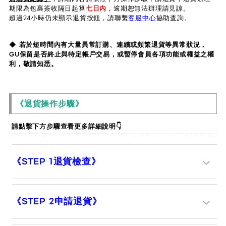
期限為包裹簽收隔日起算
七日內
，逾期恕無法辦理請見諒。
超過24小時仍未顯示退貨按鈕，請聯繫
客服中心
協助查詢。
◆ 若於短時間內有大量異常訂購、連續或頻繁退貨等異常狀況，
GU保留是否終止與特定帳戶交易，或暫停會員各項功能或權益之權
利，敬請知悉。
《退貨操作步驟》
請點擊下方步驟查看更多詳細說明👇
《STEP 1退貨檢查》
《STEP 2申請退貨》