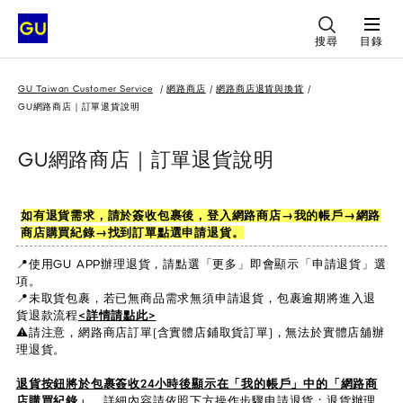
搜尋
目錄
GU Taiwan Customer Service
網路商店
網路商店退貨與換貨
GU網路商店｜訂單退貨說明
GU網路商店｜訂單退貨說明
如有退貨需求，請於簽收包裹後，登入網路商店→我的帳戶→網路
商店購買紀錄→找到訂單點選申請退貨。
📍使用GU APP辦理退貨，請點選「更多」即會顯示「申請退貨」選
項。
📍未取貨包裹，若已無商品需求無須申請退貨，包裹逾期將進入退
貨退款流程
<詳情請點此>
⚠️請注意，網路商店訂單(含實體店鋪取貨訂單)，無法於實體店舖辦
理退貨。
退貨按鈕將於包裹簽收24小時後顯示在「我的帳戶」中的「網路商
店購買紀錄」
，詳細內容請依照下方操作步驟申請退貨；退貨辦理