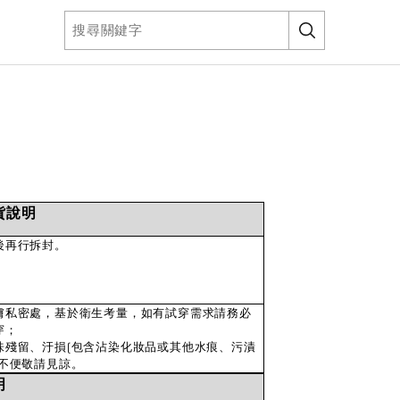
貨說明
後再行拆封。
膚私密處，基於衛生考量，如有試穿需求請務必
穿；
味殘留、汙損(包含沾染化妝品或其他水痕、污漬
不便敬請見諒。
明