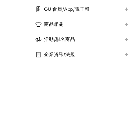
實體店舖資訊/付款方式
GU 會員/App/電子報
實體店舖退貨與換貨
會員帳號註冊/登入
實體店舖取貨說明
商品相關
優惠券
商品資訊/尺寸
其他/公告
電子報
活動/聯名商品
商品庫存查詢
近期活動資訊
其他/公告
大宗採購服務
企業資訊/法規
聯名系列商品一覽
定型化契約條款
其他/公告
其他/公告
隱私權保護政策
社會責任與永續
其他/公告