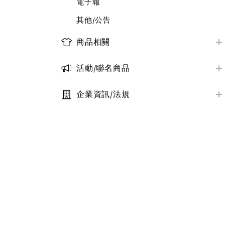
電子報
其他/公告
商品相關
商品資訊/尺寸
活動/聯名商品
商品庫存查詢
近期活動資訊
大宗採購服務
企業資訊/法規
聯名系列商品一覽
定型化契約條款
其他/公告
其他/公告
隱私權保護政策
社會責任與永續
其他/公告