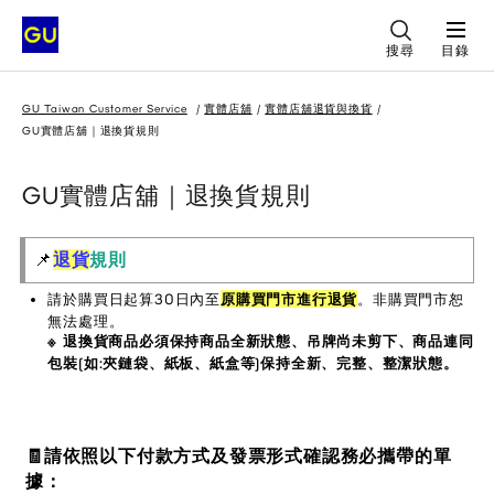
搜尋
目錄
GU Taiwan Customer Service
實體店舖
實體店舖退貨與換貨
GU實體店舖｜退換貨規則
GU實體店舖｜退換貨規則
📌
退貨
規則
請於購買日起算30日內至
原購買門市進行退貨
。非購買門市恕
無法處理。
※ 退換貨商品必須保持商品全新狀態、吊牌尚未剪下、商品連同
包裝(如:夾鏈袋、紙板、紙盒等)保持全新、完整、整潔狀態。
🧾請依照以下付款方式及發票形式確認務必攜帶的單
據：