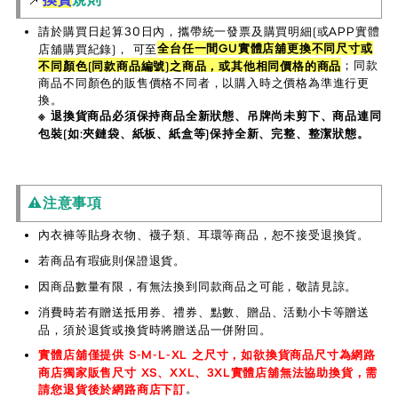
請於購買日起算30日內，攜帶統一發票及購買明細(或APP實體
全台任一間GU實體店舖更換不同尺寸或
店舖購買紀錄)， 可至
；同款
不同顏色(同款商品編號)之商品，或其他相同價格的商品
商品不同顏色的販售價格不同者，以購入時之價格為準進行更
換。
※ 退換貨商品必須保持商品全新狀態、吊牌尚未剪下、商品連同
包裝(如:夾鏈袋、紙板、紙盒等)保持全新、完整、整潔狀態。
⚠️注意事項
內衣褲等貼身衣物、襪子類、耳環等商品，恕不接受退換貨。
若商品有瑕疵則保證退貨。
因商品數量有限，有無法換到同款商品之可能，敬請見諒。
消費時若有贈送抵用券、禮券、點數、贈品、活動小卡等贈送
品，須於退貨或換貨時將贈送品一併附回。
實體店舖僅提供 S-M-L-XL 之尺寸，如欲換貨商品尺寸為網路
商店獨家販售尺寸 XS、XXL、3XL實體店舖無法協助換貨，需
。
請您退貨後於網路商店下訂