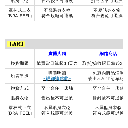
貼身衣物
售出後不可退換
拆封後不可退換
罩杯式上衣
不屬貼身衣物
不屬貼身衣物
(BRA FEEL)
符合規範可退換
符合規範可退換
【換貨】
實體店鋪
網路商店
換貨期限
購買當日算起30天內
取貨/簽收隔日算起30
購買明細
包裹內商品清單
所需單據
<詳細請點此>
或出示APP訂單紀
換貨方式
至全台任一店舖
至全台任一店舖
貼身衣物
售出後不可退換
拆封後不可退換
罩杯式上衣
不屬貼身衣物
不屬貼身衣物
(BRA FEEL)
符合規範可退換
符合規範可退換