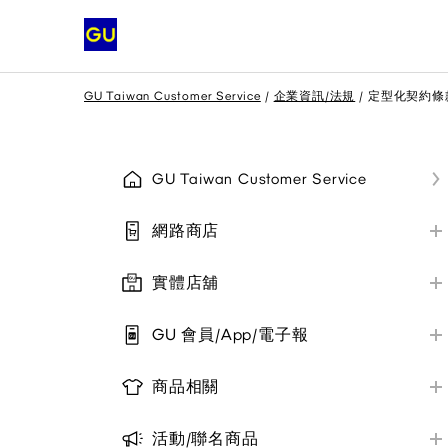
GU Taiwan Customer Service
企業資訊/法規
定型化契約條
GU Taiwan Customer Service
網路商店
網路商店訂購相關
實體店舖
網路商店配送相關
實體店舖資訊/付款方式
網路商店退貨與換貨
GU 會員/App/電子報
實體店舖退貨與換貨
會員帳號註冊/登入
其他/公告
實體店舖取貨說明
商品相關
優惠券
商品資訊/尺寸
其他/公告
電子報
活動/聯名商品