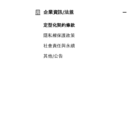
商品庫存查詢
近期活動資訊
其他/公告
大宗採購服務
企業資訊/法規
聯名系列商品一覽
其他/公告
定型化契約條款
其他/公告
隱私權保護政策
社會責任與永續
其他/公告