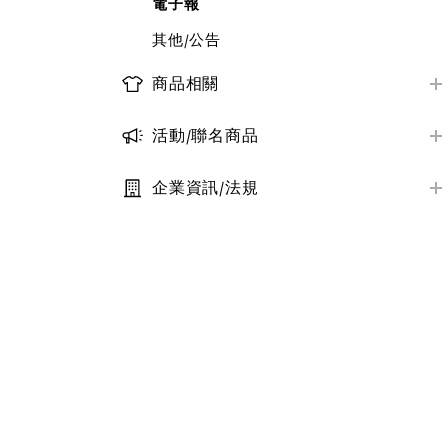
電子報
其他/公告
商品相關
商品資訊/尺寸
活動/聯名商品
商品庫存查詢
近期活動資訊
大宗採購服務
企業資訊/法規
聯名系列商品一覽
定型化契約條款
其他/公告
其他/公告
隱私權保護政策
社會責任與永續
其他/公告