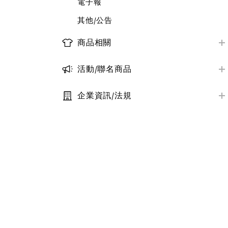
電子報
其他/公告
商品相關
商品資訊/尺寸
活動/聯名商品
商品庫存查詢
近期活動資訊
大宗採購服務
企業資訊/法規
聯名系列商品一覽
定型化契約條款
其他/公告
其他/公告
隱私權保護政策
社會責任與永續
其他/公告